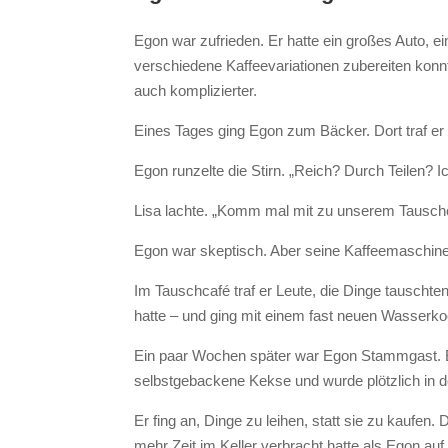
Egon war zufrieden. Er hatte ein großes Auto, e
verschiedene Kaffeevariationen zubereiten konnt
auch komplizierter.
Eines Tages ging Egon zum Bäcker. Dort traf er 
Egon runzelte die Stirn. „Reich? Durch Teilen? I
Lisa lachte. „Komm mal mit zu unserem Tauschcaf
Egon war skeptisch. Aber seine Kaffeemaschine w
Im Tauschcafé traf er Leute, die Dinge tauschten
hatte – und ging mit einem fast neuen Wasserk
Ein paar Wochen später war Egon Stammgast. Er
selbstgebackene Kekse und wurde plötzlich in d
Er fing an, Dinge zu leihen, statt sie zu kaufe
mehr Zeit im Keller verbracht hatte als Egon au