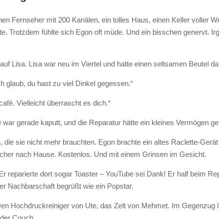
inen Fernseher mit 200 Kanälen, ein tolles Haus, einen Keller voller
e. Trotzdem fühlte sich Egon oft müde. Und ein bisschen genervt. Ir
auf Lisa. Lisa war neu im Viertel und hatte einen seltsamen Beutel da
ch glaub, du hast zu viel Dinkel gegessen.“
é. Vielleicht überrascht es dich.“
ar gerade kaputt, und die Reparatur hätte ein kleines Vermögen geko
, die sie nicht mehr brauchten. Egon brachte ein altes Raclette-Gerät 
ocher nach Hause. Kostenlos. Und mit einem Grinsen im Gesicht.
 reparierte dort sogar Toaster – YouTube sei Dank! Er half beim R
er Nachbarschaft begrüßt wie ein Popstar.
n. Den Hochdruckreiniger von Ute, das Zelt von Mehmet. Im Gegenzug 
f der Couch.