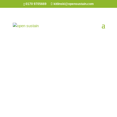
0170 9705669
kitlinski@opensustain.com
Visuelle Unterstützung durch Graphic