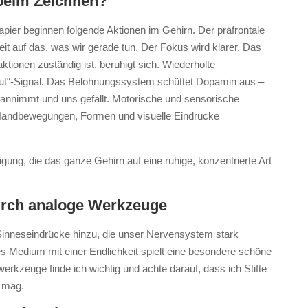
beim Zeichnen?
apier beginnen folgende Aktionen im Gehirn.
Der präfrontale
t auf das, was wir gerade tun. Der Fokus wird klarer.
Das
tionen zuständig ist, beruhigt sich. Wiederholte
ut“-Signal.
Das Belohnungssystem schüttet Dopamin aus –
nnimmt und uns gefällt.
Motorische und sensorische
andbewegungen, Formen und visuelle Eindrücke
tigung, die das ganze Gehirn auf eine ruhige, konzentrierte Art
urch analoge Werkzeuge
nneseindrücke hinzu, die unser Nervensystem stark
s Medium mit einer Endlichkeit spielt eine besondere schöne
erkzeuge finde ich wichtig und achte darauf, dass ich Stifte
h mag.