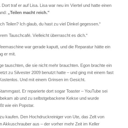
rt traf er auf Lisa. Lisa war neu im Viertel und hatte einen
and:
„Teilen macht reich.“
ch Teilen? Ich glaub, du hast zu viel Dinkel gegessen.“
em Tauschcafé. Vielleicht überrascht es dich.“
feemaschine war gerade kaputt, und die Reparatur hätte ein
g er mit.
ge tauschten, die sie nicht mehr brauchten. Egon brachte ein
letzt zu Silvester 2009 benutzt hatte – und ging mit einem fast
ostenlos. Und mit einem Grinsen im Gesicht.
ammgast. Er reparierte dort sogar Toaster – YouTube sei
, bekam ab und zu selbstgebackene Kekse und wurde
ßt wie ein Popstar.
ie zu kaufen. Den Hochdruckreiniger von Ute, das Zelt von
 Akkuschrauber aus – der vorher mehr Zeit im Keller